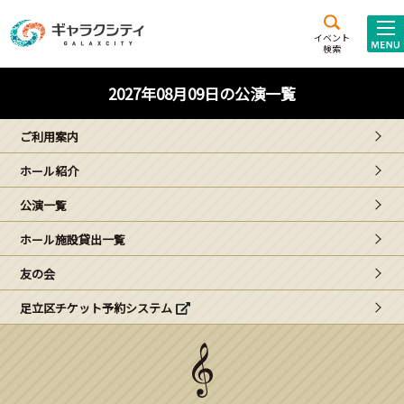
アクセス
施設案内
イベント
検索
こども
西新井
施設･
2027年08月09日の公演一覧
未来創造館
文化ホール
アトラクション
ご利用案内
ギャラクシティとは
ホール紹介
施設貸出･団体利用
公演一覧
こどもみーてぃんぐ
ホール施設貸出一覧
Gがくえん
友の会
足立区チケット予約システム
ブランドからの
お知らせ
いっしょに創る
イベントレポート