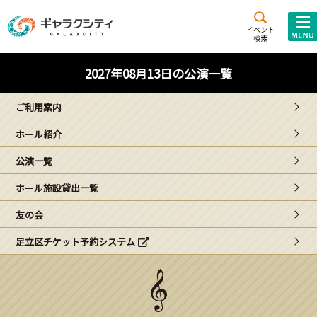
アクセス
施設案内
イベント
検索
こども
西新井
施設･
2027年08月13日の公演一覧
未来創造館
文化ホール
アトラクション
ご利用案内
ギャラクシティとは
ホール紹介
施設貸出･団体利用
公演一覧
こどもみーてぃんぐ
ホール施設貸出一覧
Gがくえん
友の会
足立区チケット予約システム
ブランドからの
お知らせ
いっしょに創る
イベントレポート