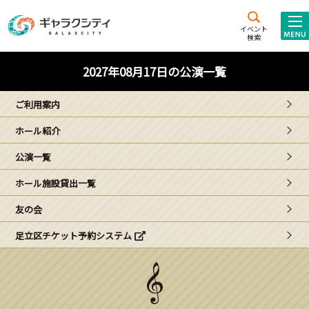
アクセス
施設案内
イベント
検索
こども
西新井
施設･
2027年08月17日の公演一覧
未来創造館
文化ホール
アトラクション
ご利用案内
ギャラクシティとは
ホール紹介
施設貸出･団体利用
公演一覧
こどもみーてぃんぐ
ホール施設貸出一覧
Gがくえん
友の会
足立区チケット予約システム
ブランドからの
お知らせ
いっしょに創る
イベントレポート