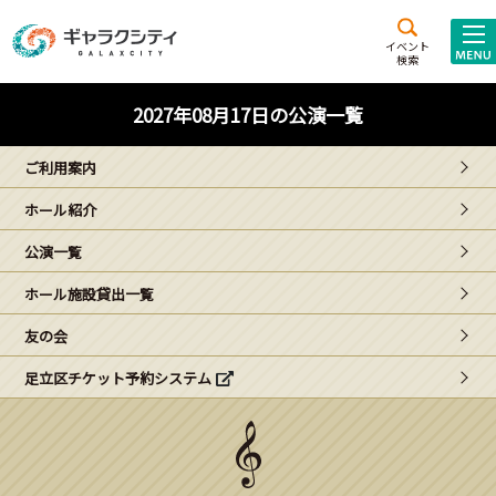
アクセス
施設案内
イベント
検索
こども
西新井
施設･
2027年08月17日の公演一覧
未来創造館
文化ホール
アトラクション
ご利用案内
ギャラクシティとは
ホール紹介
施設貸出･団体利用
公演一覧
こどもみーてぃんぐ
ホール施設貸出一覧
Gがくえん
友の会
足立区チケット予約システム
ブランドからの
お知らせ
いっしょに創る
イベントレポート