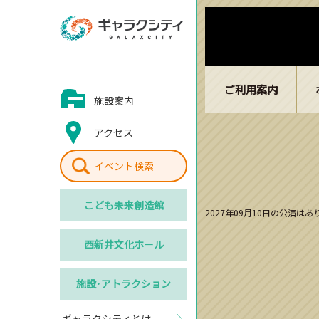
ご利用案内
施設案内
アクセス
イベント検索
こども
未来創造館
2027年09月10日の公演は
西新井
文化ホール
施設･
アトラクション
ギャラクシティとは