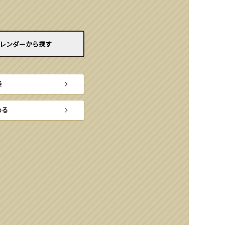
レンダーから
探す
楽
める