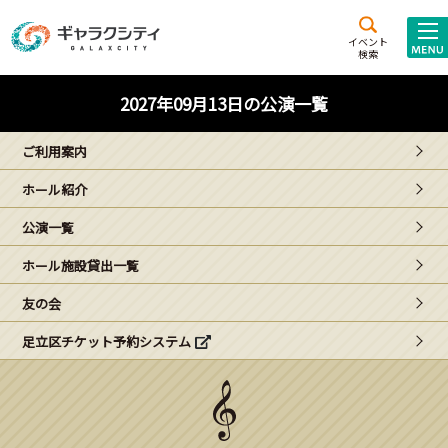
アクセス
施設案内
イベント
検索
こども
西新井
施設･
2027年09月13日の公演一覧
未来創造館
文化ホール
アトラクション
ご利用案内
ギャラクシティとは
ホール紹介
施設貸出･団体利用
公演一覧
こどもみーてぃんぐ
ホール施設貸出一覧
Gがくえん
友の会
足立区チケット予約システム
ブランドからの
お知らせ
いっしょに創る
イベントレポート