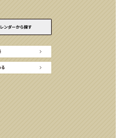
レンダーから
探す
楽
める