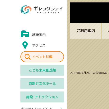
ご利用案内
施設案内
アクセス
イベント検索
こども
未来創造館
2027年09月24日の公演は
西新井
文化ホール
施設･
アトラクション
ギャラクシティとは