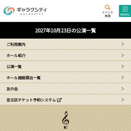
アクセス
施設案内
イベント
検索
こども
西新井
施設･
2027年10月23日の公演一覧
未来創造館
文化ホール
アトラクション
ご利用案内
ギャラクシティとは
ホール紹介
施設貸出･団体利用
公演一覧
こどもみーてぃんぐ
ホール施設貸出一覧
Gがくえん
友の会
足立区チケット予約システム
ブランドからの
お知らせ
いっしょに創る
イベントレポート