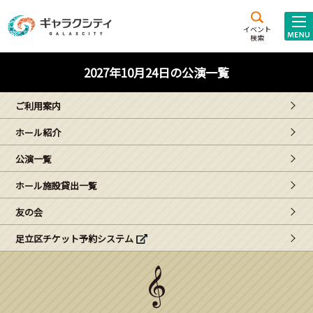
アクセス
施設案内
イベント
検索
こども
西新井
施設･
2027年10月24日の公演一覧
未来創造館
文化ホール
アトラクション
ご利用案内
ギャラクシティとは
ホール紹介
施設貸出･団体利用
公演一覧
こどもみーてぃんぐ
ホール施設貸出一覧
Gがくえん
友の会
足立区チケット予約システム
ブランドからの
お知らせ
いっしょに創る
イベントレポート