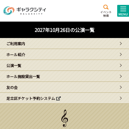
アクセス
施設案内
イベント
検索
こども
西新井
施設･
2027年10月26日の公演一覧
未来創造館
文化ホール
アトラクション
ご利用案内
ギャラクシティとは
ホール紹介
施設貸出･団体利用
公演一覧
こどもみーてぃんぐ
ホール施設貸出一覧
Gがくえん
友の会
足立区チケット予約システム
ブランドからの
お知らせ
いっしょに創る
イベントレポート