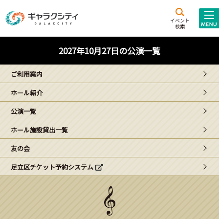
アクセス
施設案内
イベント
検索
こども
西新井
施設･
2027年10月27日の公演一覧
未来創造館
文化ホール
アトラクション
ご利用案内
ギャラクシティとは
ホール紹介
施設貸出･団体利用
公演一覧
こどもみーてぃんぐ
ホール施設貸出一覧
Gがくえん
友の会
足立区チケット予約システム
ブランドからの
お知らせ
いっしょに創る
イベントレポート