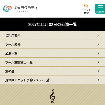
アクセス
施設案内
イベント
検索
こども
西新井
施設･
2027年11月02日の公演一覧
未来創造館
文化ホール
アトラクション
ご利用案内
ギャラクシティとは
ホール紹介
施設貸出･団体利用
公演一覧
こどもみーてぃんぐ
ホール施設貸出一覧
Gがくえん
友の会
足立区チケット予約システム
ブランドからの
お知らせ
いっしょに創る
イベントレポート