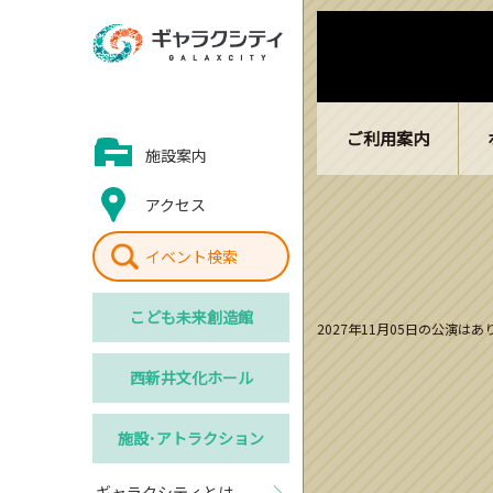
ご利用案内
施設案内
アクセス
イベント検索
こども
未来創造館
2027年11月05日の公演は
西新井
文化ホール
施設･
アトラクション
ギャラクシティとは