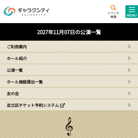
アクセス
施設案内
イベント
検索
こども
西新井
施設･
2027年11月07日の公演一覧
未来創造館
文化ホール
アトラクション
ご利用案内
ギャラクシティとは
ホール紹介
施設貸出･団体利用
公演一覧
こどもみーてぃんぐ
ホール施設貸出一覧
Gがくえん
友の会
足立区チケット予約システム
ブランドからの
お知らせ
いっしょに創る
イベントレポート