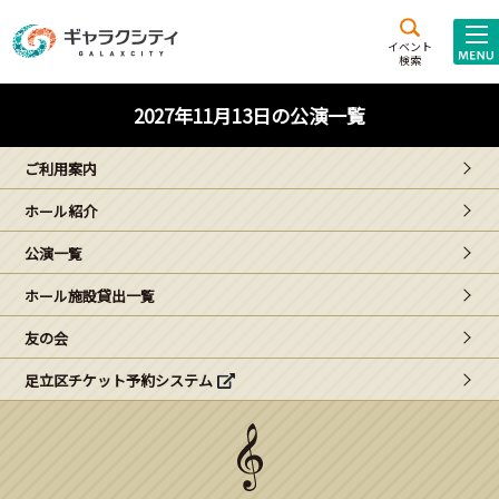
アクセス
施設案内
イベント
検索
こども
西新井
施設･
2027年11月13日の公演一覧
未来創造館
文化ホール
アトラクション
ご利用案内
ギャラクシティとは
ホール紹介
施設貸出･団体利用
公演一覧
こどもみーてぃんぐ
ホール施設貸出一覧
Gがくえん
友の会
足立区チケット予約システム
ブランドからの
お知らせ
いっしょに創る
イベントレポート