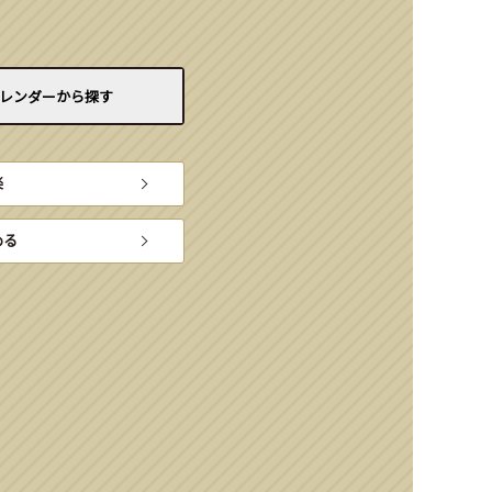
レンダーから
探す
楽
める