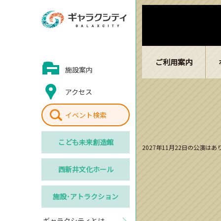
ご利用案内
施設案内
アクセス
イベント検索
こども
未来創造館
2027年11月22日の公演は
西新井
文化ホール
施設･
アトラクション
ギャラクシティとは