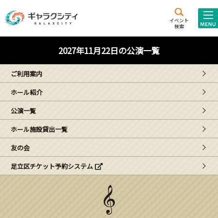
アクセス
施設案内
イベント
検索
こども
西新井
施設･
2027年11月22日の公演一覧
未来創造館
文化ホール
アトラクション
ご利用案内
ギャラクシティとは
ホール紹介
施設貸出･団体利用
公演一覧
こどもみーてぃんぐ
ホール施設貸出一覧
Gがくえん
友の会
足立区チケット予約システム
ブランドからの
お知らせ
いっしょに創る
イベントレポート