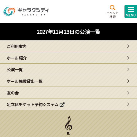
アクセス
施設案内
イベント
検索
こども
西新井
施設･
2027年11月23日の公演一覧
未来創造館
文化ホール
アトラクション
ご利用案内
ギャラクシティとは
ホール紹介
施設貸出･団体利用
公演一覧
こどもみーてぃんぐ
ホール施設貸出一覧
Gがくえん
友の会
足立区チケット予約システム
ブランドからの
お知らせ
いっしょに創る
イベントレポート