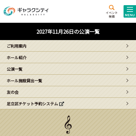
アクセス
施設案内
イベント
検索
こども
西新井
施設･
2027年11月26日の公演一覧
未来創造館
文化ホール
アトラクション
ご利用案内
ギャラクシティとは
ホール紹介
施設貸出･団体利用
公演一覧
こどもみーてぃんぐ
ホール施設貸出一覧
Gがくえん
友の会
足立区チケット予約システム
ブランドからの
お知らせ
いっしょに創る
イベントレポート