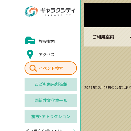
ご利用案内
施設案内
アクセス
イベント検索
こども
未来創造館
2027年12月09日の公演は
西新井
文化ホール
施設･
アトラクション
ギャラクシティとは