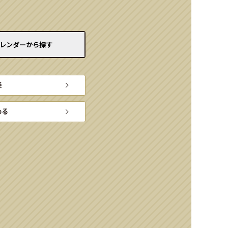
レンダーから
探す
楽
める