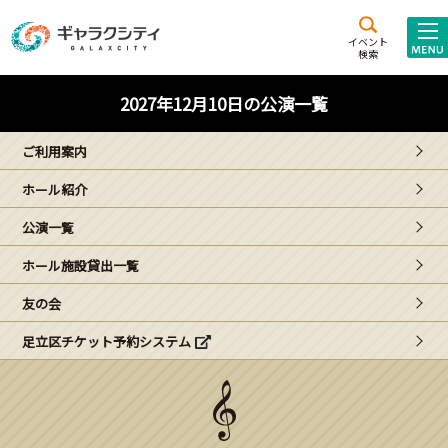
アクセス
施設案内
イベント
検索
こども
西新井
施設･
2027年12月10日の公演一覧
未来創造館
文化ホール
アトラクション
ご利用案内
ギャラクシティとは
ホール紹介
施設貸出･団体利用
公演一覧
こどもみーてぃんぐ
ホール施設貸出一覧
Gがくえん
友の会
足立区チケット予約システム
ブランドからの
お知らせ
いっしょに創る
イベントレポート