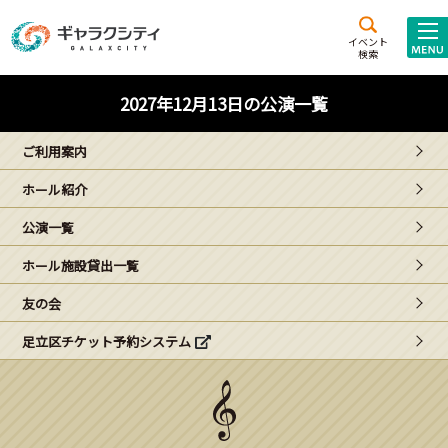
アクセス
施設案内
イベント
検索
こども
西新井
施設･
2027年12月13日の公演一覧
未来創造館
文化ホール
アトラクション
ご利用案内
ギャラクシティとは
ホール紹介
施設貸出･団体利用
公演一覧
こどもみーてぃんぐ
ホール施設貸出一覧
Gがくえん
友の会
足立区チケット予約システム
ブランドからの
お知らせ
いっしょに創る
イベントレポート