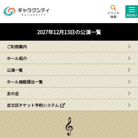
アクセス
施設案内
イベント
検索
こども
西新井
施設･
2027年12月13日の公演一覧
未来創造館
文化ホール
アトラクション
ご利用案内
ギャラクシティとは
ホール紹介
施設貸出･団体利用
公演一覧
こどもみーてぃんぐ
ホール施設貸出一覧
Gがくえん
友の会
足立区チケット予約システム
ブランドからの
お知らせ
いっしょに創る
イベントレポート