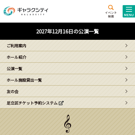
アクセス
施設案内
イベント
検索
こども
西新井
施設･
2027年12月16日の公演一覧
未来創造館
文化ホール
アトラクション
ご利用案内
ギャラクシティとは
ホール紹介
施設貸出･団体利用
公演一覧
こどもみーてぃんぐ
ホール施設貸出一覧
Gがくえん
友の会
足立区チケット予約システム
ブランドからの
お知らせ
いっしょに創る
イベントレポート