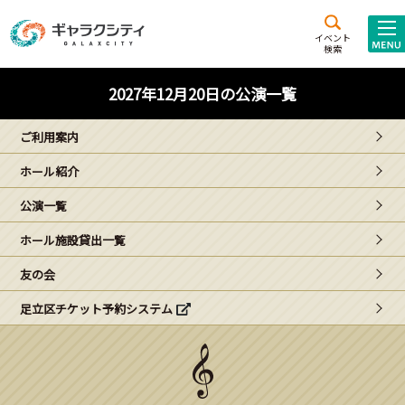
アクセス
施設案内
イベント
検索
こども
西新井
施設･
2027年12月20日の公演一覧
未来創造館
文化ホール
アトラクション
ご利用案内
ギャラクシティとは
ホール紹介
施設貸出･団体利用
公演一覧
こどもみーてぃんぐ
ホール施設貸出一覧
Gがくえん
友の会
足立区チケット予約システム
ブランドからの
お知らせ
いっしょに創る
イベントレポート