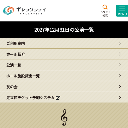
アクセス
施設案内
イベント
検索
こども
西新井
施設･
2027年12月31日の公演一覧
未来創造館
文化ホール
アトラクション
ご利用案内
ギャラクシティとは
ホール紹介
施設貸出･団体利用
公演一覧
こどもみーてぃんぐ
ホール施設貸出一覧
Gがくえん
友の会
足立区チケット予約システム
ブランドからの
お知らせ
いっしょに創る
イベントレポート