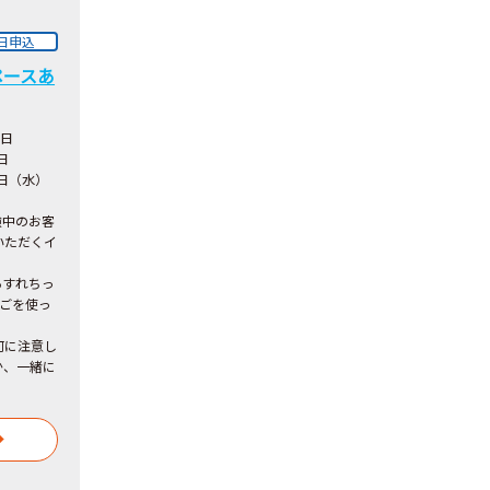
日申込
ペースあ
1日
日
0日（水）
験中のお客
いただくイ
あすれちっ
しごを使っ
何に注意し
か、一緒に