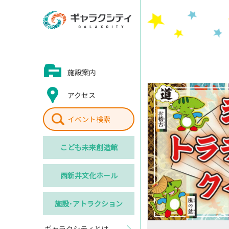
施設案内
アクセス
イベント検索
こども
未来創造館
西新井
文化ホール
施設･
アトラクション
ギャラクシティとは