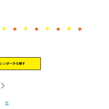
レンダーから
探す
202
土
日
月
火