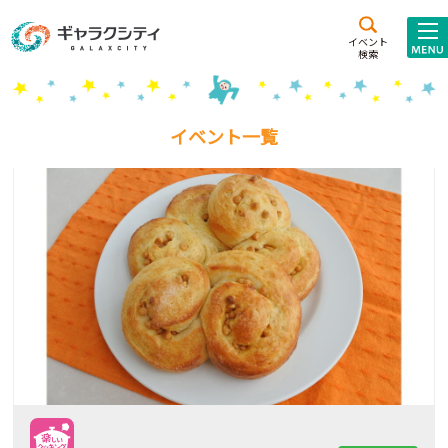
アクセス
施設案内
イベント
検索
こども
西新井
施設･
未来創造館
文化ホール
アトラクション
イベント一覧
ギャラクシティとは
施設貸出･団体利用
こどもみーてぃんぐ
Gがくえん
ブランドからの
お知らせ
いっしょに創る
イベントレポート