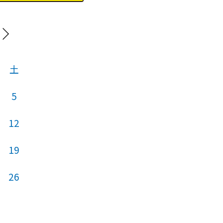
20
土
日
月
火
5
12
3
4
5
19
10
11
12
26
17
18
19
24
25
26