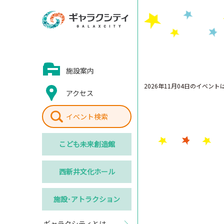
施設案内
2026年11月04日のイベン
アクセス
イベント検索
こども
未来創造館
西新井
文化ホール
施設･
アトラクション
ギャラクシティとは