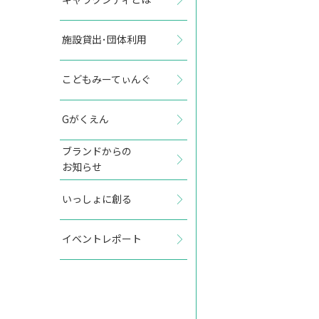
施設貸出･団体利用
2026年11月
こどもみーてぃんぐ
日
月
火
水
木
金
土
Gがくえん
1
2
3
4
5
6
7
ブランドからの
お知らせ
8
9
10
11
12
13
14
いっしょに創る
15
16
17
18
19
20
21
イベントレポート
22
23
24
25
26
27
28
29
30