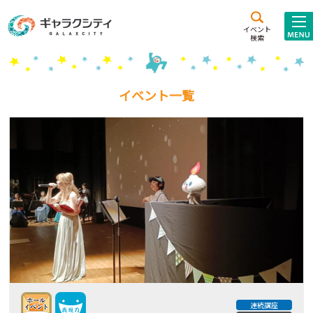
アクセス
施設案内
イベント
検索
こども
西新井
施設･
未来創造館
文化ホール
アトラクション
イベント一覧
ギャラクシティとは
施設貸出･団体利用
こどもみーてぃんぐ
Gがくえん
ブランドからの
お知らせ
いっしょに創る
連続講座
イベントレポート