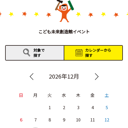
こども未来創造館イベント
対象で
カレンダーから
探す
探す
2026年12月
日
月
火
水
木
金
土
1
2
3
4
5
6
7
8
9
10
11
12