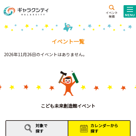
アクセス
施設案内
イベント
検索
こども
西新井
施設･
未来創造館
文化ホール
アトラクション
イベント一覧
ギャラクシティとは
2026年11月26日のイベントはありません。
施設貸出･団体利用
こどもみーてぃんぐ
Gがくえん
ブランドからの
お知らせ
こども未来創造館イベント
いっしょに創る
対象で
カレンダーから
探す
探す
イベントレポート