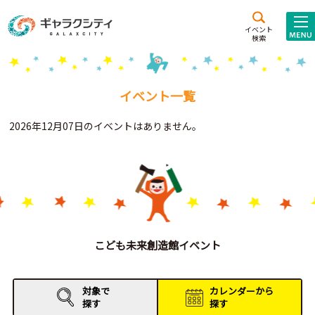
アクセス
施設案内
イベント
検索
こども
西新井
施設･
未来創造館
文化ホール
アトラクション
イベント一覧
ギャラクシティとは
2026年12月07日のイベントはありません。
施設貸出･団体利用
こどもみーてぃんぐ
Gがくえん
ブランドからの
お知らせ
こども未来創造館イベント
いっしょに創る
対象で
カレンダーから
探す
探す
イベントレポート