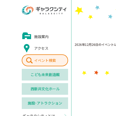
施設案内
2026年12月26日のイベン
アクセス
イベント検索
こども
未来創造館
西新井
文化ホール
施設･
アトラクション
ギャラクシティとは