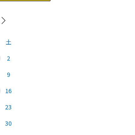
20
土
日
月
火
2
1
2
9
7
8
9
16
14
15
16
23
21
22
23
30
28