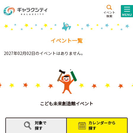
アクセス
施設案内
イベント
検索
こども
西新井
施設･
未来創造館
文化ホール
アトラクション
イベント一覧
ギャラクシティとは
2027年02月02日のイベントはありません。
施設貸出･団体利用
こどもみーてぃんぐ
Gがくえん
ブランドからの
お知らせ
こども未来創造館イベント
いっしょに創る
対象で
カレンダーから
探す
探す
イベントレポート