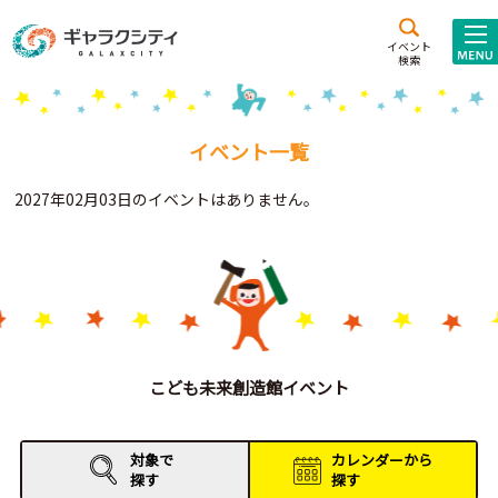
アクセス
施設案内
イベント
検索
こども
西新井
施設･
未来創造館
文化ホール
アトラクション
イベント一覧
ギャラクシティとは
2027年02月03日のイベントはありません。
施設貸出･団体利用
こどもみーてぃんぐ
Gがくえん
ブランドからの
お知らせ
こども未来創造館イベント
いっしょに創る
対象で
カレンダーから
探す
探す
イベントレポート