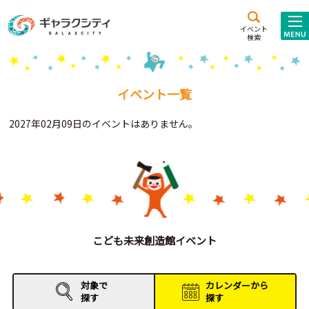
アクセス
施設案内
イベント
検索
こども
西新井
施設･
未来創造館
文化ホール
アトラクション
イベント一覧
ギャラクシティとは
2027年02月09日のイベントはありません。
施設貸出･団体利用
こどもみーてぃんぐ
Gがくえん
ブランドからの
お知らせ
こども未来創造館イベント
いっしょに創る
対象で
カレンダーから
探す
探す
イベントレポート