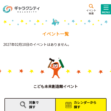
アクセス
施設案内
イベント
検索
こども
西新井
施設･
未来創造館
文化ホール
アトラクション
イベント一覧
ギャラクシティとは
2027年02月10日のイベントはありません。
施設貸出･団体利用
こどもみーてぃんぐ
Gがくえん
ブランドからの
お知らせ
こども未来創造館イベント
いっしょに創る
対象で
カレンダーから
探す
探す
イベントレポート