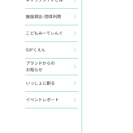
施設貸出･団体利用
2027年2月
こどもみーてぃんぐ
日
月
火
水
木
金
土
Gがくえん
1
2
3
4
5
6
ブランドからの
お知らせ
7
8
9
10
11
12
13
いっしょに創る
14
15
16
17
18
19
20
イベントレポート
21
22
23
24
25
26
27
28