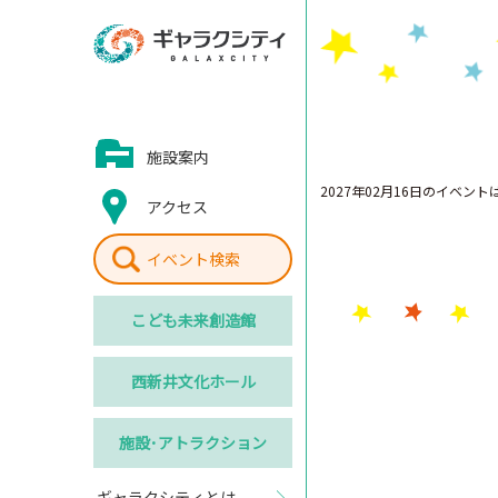
施設案内
2027年02月16日のイベン
アクセス
イベント検索
こども
未来創造館
西新井
文化ホール
施設･
アトラクション
ギャラクシティとは