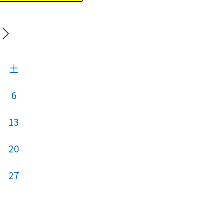
20
土
日
月
火
6
13
4
5
6
20
11
12
13
27
18
19
20
25
26
27