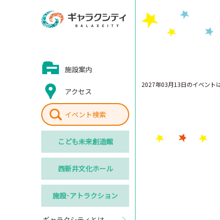
施設案内
2027年03月13日のイベン
アクセス
イベント検索
こども
未来創造館
西新井
文化ホール
施設･
アトラクション
ギャラクシティとは