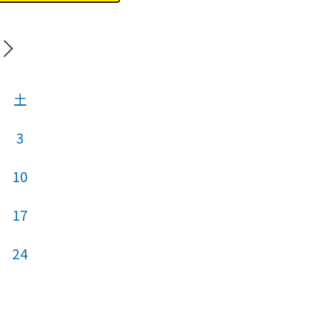
20
土
日
月
火
3
10
2
3
4
17
9
10
11
24
16
17
18
23
24
25