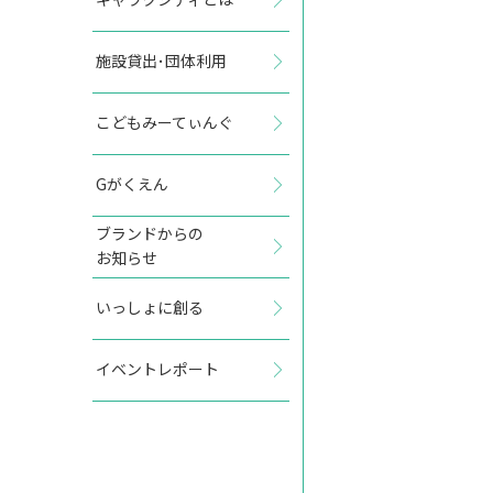
施設貸出･団体利用
2027年3月
こどもみーてぃんぐ
日
月
火
水
木
金
土
Gがくえん
1
2
3
4
5
6
ブランドからの
お知らせ
7
8
9
10
11
12
13
いっしょに創る
14
15
16
17
18
19
20
イベントレポート
21
22
23
24
25
26
27
28
29
30
31