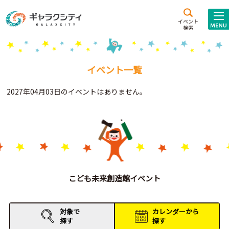
アクセス
施設案内
イベント
検索
こども
西新井
施設･
未来創造館
文化ホール
アトラクション
イベント一覧
ギャラクシティとは
2027年04月03日のイベントはありません。
施設貸出･団体利用
こどもみーてぃんぐ
Gがくえん
ブランドからの
お知らせ
こども未来創造館イベント
いっしょに創る
対象で
カレンダーから
探す
探す
イベントレポート