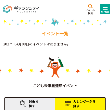
アクセス
施設案内
イベント
検索
こども
西新井
施設･
未来創造館
文化ホール
アトラクション
イベント一覧
ギャラクシティとは
2027年04月08日のイベントはありません。
施設貸出･団体利用
こどもみーてぃんぐ
Gがくえん
ブランドからの
お知らせ
こども未来創造館イベント
いっしょに創る
対象で
カレンダーから
探す
探す
イベントレポート