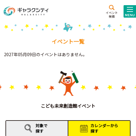
アクセス
施設案内
イベント
検索
こども
西新井
施設･
未来創造館
文化ホール
アトラクション
イベント一覧
ギャラクシティとは
2027年05月09日のイベントはありません。
施設貸出･団体利用
こどもみーてぃんぐ
Gがくえん
ブランドからの
お知らせ
こども未来創造館イベント
いっしょに創る
対象で
カレンダーから
探す
探す
イベントレポート