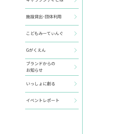
施設貸出･団体利用
2027年7月
こどもみーてぃんぐ
日
月
火
水
木
金
土
Gがくえん
1
2
3
ブランドからの
お知らせ
4
5
6
7
8
9
10
いっしょに創る
11
12
13
14
15
16
17
イベントレポート
18
19
20
21
22
23
24
25
26
27
28
29
30
31