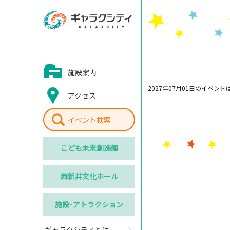
施設案内
2027年07月01日のイベン
アクセス
イベント検索
こども
未来創造館
西新井
文化ホール
施設･
アトラクション
ギャラクシティとは