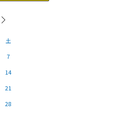
20
土
日
月
火
7
14
5
6
7
21
12
13
14
28
19
20
21
26
27
28