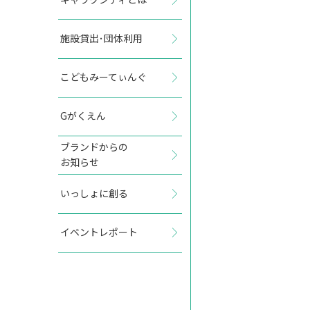
施設貸出･団体利用
2027年7月
こどもみーてぃんぐ
日
月
火
水
木
金
土
Gがくえん
1
2
3
ブランドからの
お知らせ
4
5
6
7
8
9
10
いっしょに創る
11
12
13
14
15
16
17
イベントレポート
18
19
20
21
22
23
24
25
26
27
28
29
30
31