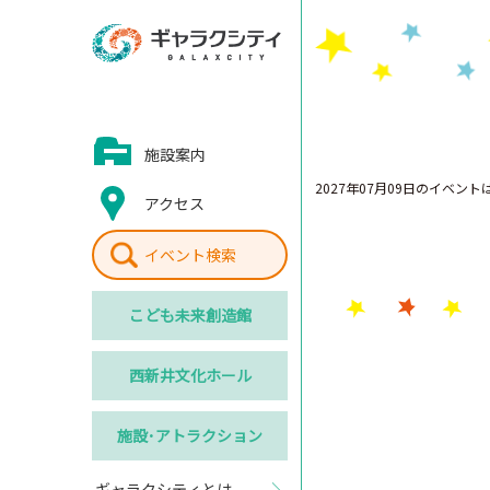
施設案内
2027年07月09日のイベン
アクセス
イベント検索
こども
未来創造館
西新井
文化ホール
施設･
アトラクション
ギャラクシティとは