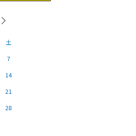
20
土
日
月
火
7
14
5
6
7
21
12
13
14
28
19
20
21
26
27
28