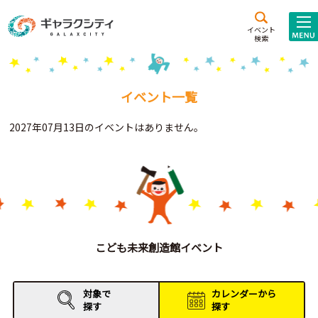
アクセス
施設案内
イベント
検索
こども
西新井
施設･
未来創造館
文化ホール
アトラクション
イベント一覧
ギャラクシティとは
2027年07月13日のイベントはありません。
施設貸出･団体利用
こどもみーてぃんぐ
Gがくえん
ブランドからの
お知らせ
こども未来創造館イベント
いっしょに創る
対象で
カレンダーから
探す
探す
イベントレポート