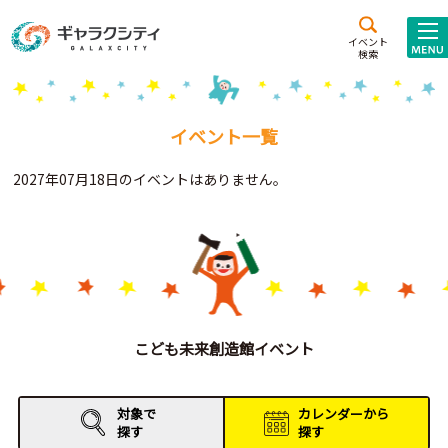
アクセス
施設案内
イベント
検索
こども
西新井
施設･
未来創造館
文化ホール
アトラクション
イベント一覧
ギャラクシティとは
2027年07月18日のイベントはありません。
施設貸出･団体利用
こどもみーてぃんぐ
Gがくえん
ブランドからの
お知らせ
こども未来創造館イベント
いっしょに創る
対象で
カレンダーから
探す
探す
イベントレポート