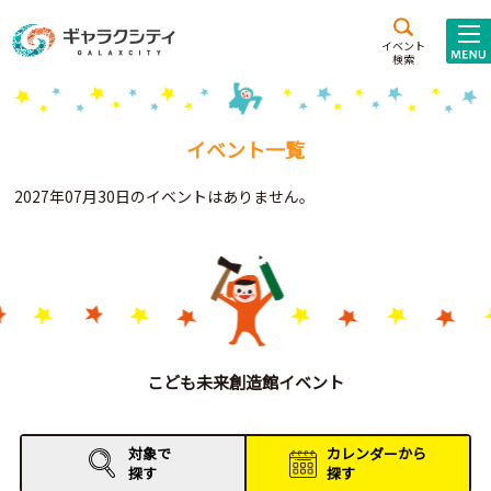
アクセス
施設案内
イベント
検索
こども
西新井
施設･
未来創造館
文化ホール
アトラクション
イベント一覧
ギャラクシティとは
2027年07月30日のイベントはありません。
施設貸出･団体利用
こどもみーてぃんぐ
Gがくえん
ブランドからの
お知らせ
こども未来創造館イベント
いっしょに創る
対象で
カレンダーから
探す
探す
イベントレポート