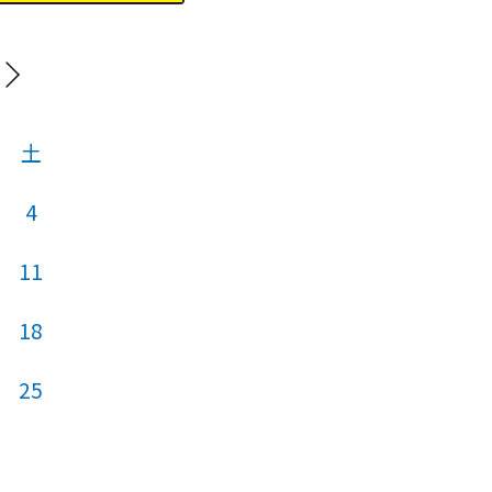
202
土
日
月
火
4
11
3
4
5
18
10
11
12
25
17
18
19
24
25
26