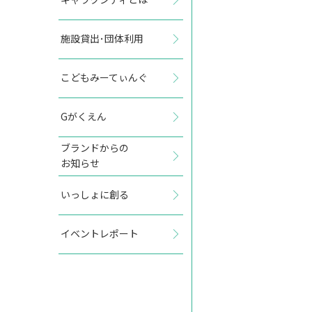
施設貸出･団体利用
2027年8月
こどもみーてぃんぐ
日
月
火
水
木
金
土
Gがくえん
1
2
3
4
5
6
7
ブランドからの
お知らせ
8
9
10
11
12
13
14
いっしょに創る
15
16
17
18
19
20
21
イベントレポート
22
23
24
25
26
27
28
29
30
31