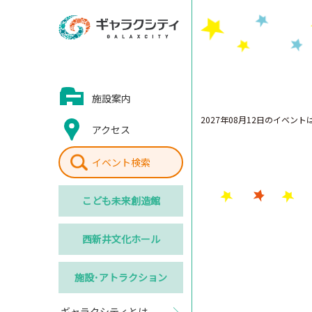
施設案内
2027年08月12日のイベン
アクセス
イベント検索
こども
未来創造館
西新井
文化ホール
施設･
アトラクション
ギャラクシティとは