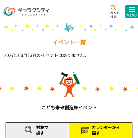
アクセス
施設案内
イベント
検索
こども
西新井
施設･
未来創造館
文化ホール
アトラクション
イベント一覧
ギャラクシティとは
2027年08月13日のイベントはありません。
施設貸出･団体利用
こどもみーてぃんぐ
Gがくえん
ブランドからの
お知らせ
こども未来創造館イベント
いっしょに創る
対象で
カレンダーから
探す
探す
イベントレポート