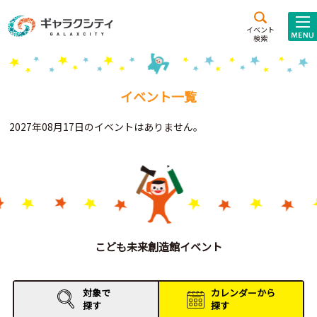
アクセス
施設案内
イベント
検索
こども
西新井
施設･
未来創造館
文化ホール
アトラクション
イベント一覧
ギャラクシティとは
2027年08月17日のイベントはありません。
施設貸出･団体利用
こどもみーてぃんぐ
Gがくえん
ブランドからの
お知らせ
こども未来創造館イベント
いっしょに創る
対象で
カレンダーから
探す
探す
イベントレポート